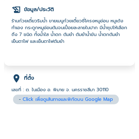
ข้อมูล/ประวัติ
ร้านก๋วยเตี๋ยวริมน้ำ ขายเมนูก๋วยเตี๋ยวซี่โครงหมูอ่อน หมูเด้ง
ทำเอง กระดูกหมูอ่อนต้มจนเปื่อยละลายในปาก มีน้ำซุปให้เลือก
ถึง 7 ชนิด ทั้งน้ำใส น้ำตก ต้มยำ ต้มยำน้ำข้น น้ำตกต้มยำ
เย็นตาโฟ และเย็นตาโฟต้มยำ
ที่ตั้ง
เลขที่ : ต. ในเมือง อ. พิมาย จ. นครราชสีมา 30110
-
Click เพื่อดูเส้นทางและพิกัดบน Google Map