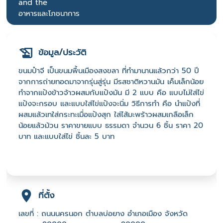
and the
อาหารและโภชนาการ
ข้อมูล/ประวัติ
ขนมปำจี เป็นขนมพื้นเมืองสงขลา ที่ทำมานานแล้วกว่า 50 ปี
จากการถ่ายทอดมาจากรุ่นสู่รุ่น มีรสชาติหวานมัน เค็มเล็กน้อย
ทำจากแป้งข้าวจ้าวผสมกับแป้งมัน มี 2 แบบ คือ แบบไม่ใส่ไข่
แป้งจะกรอบ และแบบใส่ไข่แป้งจะนิ่ม วิธีการทำ คือ นำแป้งที่
ผสมแล้วเทใส่กระทะเมื่อแป้งสุก ใส่ไส้มะพร้าวผสมเกลือเล็ก
น้อยแล้วม้วน ราคาขายแบบ ธรรมดา จำนวน 6 ชิ้น ราคา 20
บาท และแบบใส่ไข่ ชิ้นละ 5 บาท
ที่ตั้ง
เลขที่ : ถนนนครนอก ตำบลบ่อยาง อำเภอเมือง จังหวัด