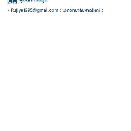
- Rujiya1995@gmail.com : มหาวิทยาลัยหาดใหญ่ :
ช่องทางติดต่อ
-
มีผู้เข้าชมจำนวน :1029 ครั้ง
บันทึกข้อมูลเมื่อวันที่ : 01/05/2022 - ปรับปรุงล่าสุดวันที่ :
29/10/2023