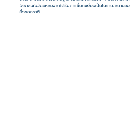
ไสยาสน์ในวัดแหลมจากได้รับการขึ้นทะเบียนเป็นโบราณสถานของช
ยิ่งของชาติ
ที่ตั้ง
เลขที่ : วัดแหลมจาก หมู่6 ต. ปากรอ อ. สิงหนคร จ. สงขลา
-
Click เพื่อดูเส้นทางและพิกัดบน Google Map